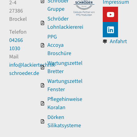
Schröder
Impressum
2-4
Gruppe
27386
Schröder
Brockel
Lohnlackiererei
Telefon
PPG
04266
Anfahrt
Accoya
1030
Broschüre
Mail
Wartungszettel
info@lackiertechnik-
Bretter
schroeder.de
Wartungszettel
Fenster
Pflegehinweise
Koralan
Dörken
Silikatsysteme